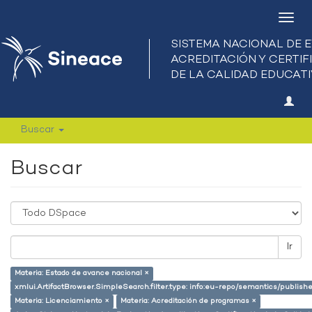
Camb
nave
Buscar
Buscar
Ir
Materia: Estado de avance nacional ×
xmlui.ArtifactBrowser.SimpleSearch.filter.type: info:eu-repo/semantics/publish
Materia: Licenciamiento ×
Materia: Acreditación de programas ×