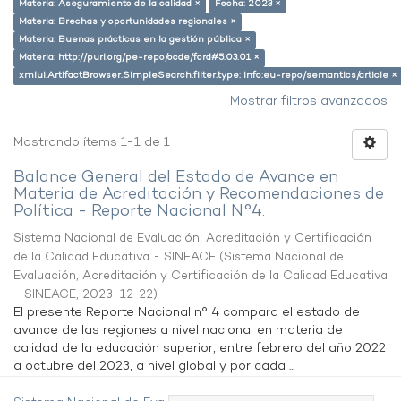
Materia: Aseguramiento de la calidad ×
Fecha: 2023 ×
Materia: Brechas y oportunidades regionales ×
Materia: Buenas prácticas en la gestión pública ×
Materia: http://purl.org/pe-repo/ocde/ford#5.03.01 ×
xmlui.ArtifactBrowser.SimpleSearch.filter.type: info:eu-repo/semantics/article ×
Mostrar filtros avanzados
Mostrando ítems 1-1 de 1
Balance General del Estado de Avance en
Materia de Acreditación y Recomendaciones de
Política - Reporte Nacional N°4.
Sistema Nacional de Evaluación, Acreditación y Certificación
de la Calidad Educativa - SINEACE
(
Sistema Nacional de
Evaluación, Acreditación y Certificación de la Calidad Educativa
- SINEACE
,
2023-12-22
)
El presente Reporte Nacional n° 4 compara el estado de
avance de las regiones a nivel nacional en materia de
calidad de la educación superior, entre febrero del año 2022
a octubre del 2023, a nivel global y por cada ...