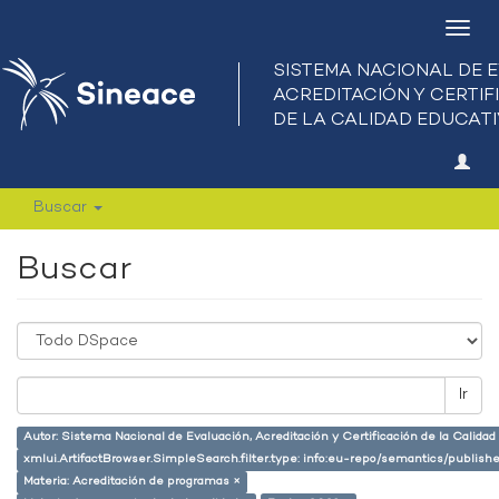
Camb
nave
Buscar
Buscar
Ir
Autor: Sistema Nacional de Evaluación, Acreditación y Certificación de la Calid
xmlui.ArtifactBrowser.SimpleSearch.filter.type: info:eu-repo/semantics/publish
Materia: Acreditación de programas ×