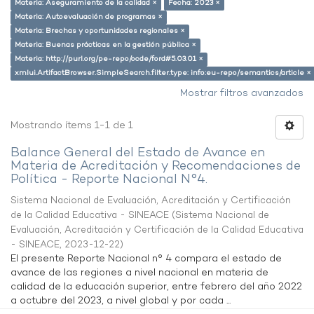
Materia: Aseguramiento de la calidad ×
Fecha: 2023 ×
Materia: Autoevaluación de programas ×
Materia: Brechas y oportunidades regionales ×
Materia: Buenas prácticas en la gestión pública ×
Materia: http://purl.org/pe-repo/ocde/ford#5.03.01 ×
xmlui.ArtifactBrowser.SimpleSearch.filter.type: info:eu-repo/semantics/article ×
Mostrar filtros avanzados
Mostrando ítems 1-1 de 1
Balance General del Estado de Avance en
Materia de Acreditación y Recomendaciones de
Política - Reporte Nacional N°4.
Sistema Nacional de Evaluación, Acreditación y Certificación
de la Calidad Educativa - SINEACE
(
Sistema Nacional de
Evaluación, Acreditación y Certificación de la Calidad Educativa
- SINEACE
,
2023-12-22
)
El presente Reporte Nacional n° 4 compara el estado de
avance de las regiones a nivel nacional en materia de
calidad de la educación superior, entre febrero del año 2022
a octubre del 2023, a nivel global y por cada ...