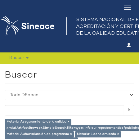
Camb
nave
Buscar
Buscar
Ir
Materia: Aseguramiento de la calidad ×
xmlui.ArtifactBrowser.SimpleSearch.filter.type: info:eu-repo/semantics/publish
Materia: Autoevaluación de programas ×
Materia: Licenciamiento ×