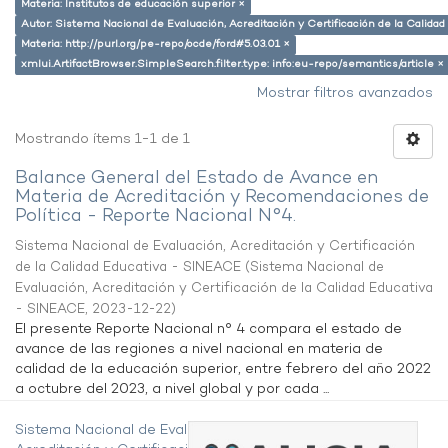
Materia: Institutos de educación superior ×
Autor: Sistema Nacional de Evaluación, Acreditación y Certificación de la Calid
Materia: http://purl.org/pe-repo/ocde/ford#5.03.01 ×
xmlui.ArtifactBrowser.SimpleSearch.filter.type: info:eu-repo/semantics/article ×
Mostrar filtros avanzados
Mostrando ítems 1-1 de 1
Balance General del Estado de Avance en
Materia de Acreditación y Recomendaciones de
Política - Reporte Nacional N°4.
Sistema Nacional de Evaluación, Acreditación y Certificación
de la Calidad Educativa - SINEACE
(
Sistema Nacional de
Evaluación, Acreditación y Certificación de la Calidad Educativa
- SINEACE
,
2023-12-22
)
El presente Reporte Nacional n° 4 compara el estado de
avance de las regiones a nivel nacional en materia de
calidad de la educación superior, entre febrero del año 2022
a octubre del 2023, a nivel global y por cada ...
Sistema Nacional de Evaluación,