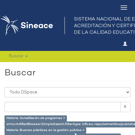
Camb
nave
Buscar
Buscar
Ir
Materia: Acreditación de programas ×
xmlui.ArtifactBrowser.SimpleSearch.filter.type: info:eu-repo/semantics/publish
Materia: Buenas prácticas en la gestión pública ×