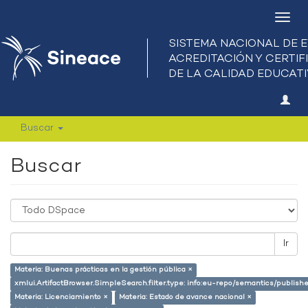
Camb
nave
Buscar
Buscar
Ir
Materia: Buenas prácticas en la gestión pública ×
xmlui.ArtifactBrowser.SimpleSearch.filter.type: info:eu-repo/semantics/publish
Materia: Licenciamiento ×
Materia: Estado de avance nacional ×