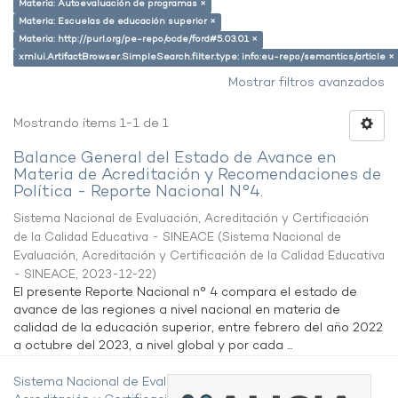
Materia: Autoevaluación de programas ×
Materia: Escuelas de educación superior ×
Materia: http://purl.org/pe-repo/ocde/ford#5.03.01 ×
xmlui.ArtifactBrowser.SimpleSearch.filter.type: info:eu-repo/semantics/article ×
Mostrar filtros avanzados
Mostrando ítems 1-1 de 1
Balance General del Estado de Avance en
Materia de Acreditación y Recomendaciones de
Política - Reporte Nacional N°4.
Sistema Nacional de Evaluación, Acreditación y Certificación
de la Calidad Educativa - SINEACE
(
Sistema Nacional de
Evaluación, Acreditación y Certificación de la Calidad Educativa
- SINEACE
,
2023-12-22
)
El presente Reporte Nacional n° 4 compara el estado de
avance de las regiones a nivel nacional en materia de
calidad de la educación superior, entre febrero del año 2022
a octubre del 2023, a nivel global y por cada ...
Sistema Nacional de Evaluación,