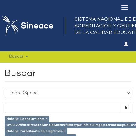
Camb
nave
Buscar
Buscar
Ir
Materia: Licenciamiento ×
xmlui.ArtifactBrowser.SimpleSearch.filter.type: info:eu-repo/semantics/publish
Materia: Acreditación de programas ×