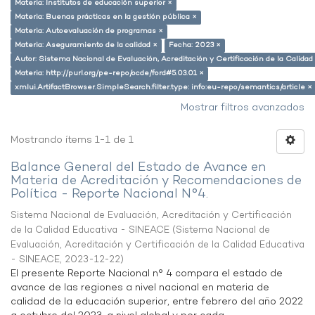
Materia: Institutos de educación superior ×
Materia: Buenas prácticas en la gestión pública ×
Materia: Autoevaluación de programas ×
Materia: Aseguramiento de la calidad ×
Fecha: 2023 ×
Autor: Sistema Nacional de Evaluación, Acreditación y Certificación de la Calid
Materia: http://purl.org/pe-repo/ocde/ford#5.03.01 ×
xmlui.ArtifactBrowser.SimpleSearch.filter.type: info:eu-repo/semantics/article ×
Mostrar filtros avanzados
Mostrando ítems 1-1 de 1
Balance General del Estado de Avance en
Materia de Acreditación y Recomendaciones de
Política - Reporte Nacional N°4.
Sistema Nacional de Evaluación, Acreditación y Certificación
de la Calidad Educativa - SINEACE
(
Sistema Nacional de
Evaluación, Acreditación y Certificación de la Calidad Educativa
- SINEACE
,
2023-12-22
)
El presente Reporte Nacional n° 4 compara el estado de
avance de las regiones a nivel nacional en materia de
calidad de la educación superior, entre febrero del año 2022