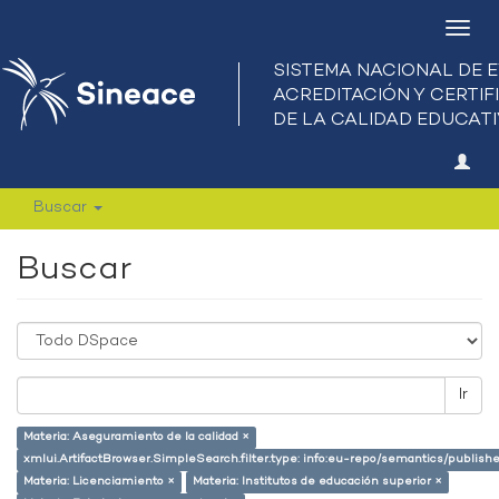
Camb
nave
Buscar
Buscar
Ir
Materia: Aseguramiento de la calidad ×
xmlui.ArtifactBrowser.SimpleSearch.filter.type: info:eu-repo/semantics/publish
Materia: Licenciamiento ×
Materia: Institutos de educación superior ×