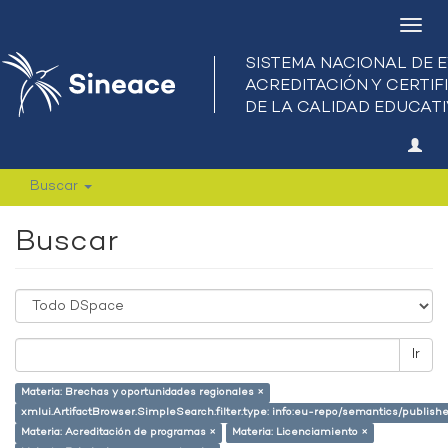
Camb
nave
Buscar
Buscar
Ir
Materia: Brechas y oportunidades regionales ×
xmlui.ArtifactBrowser.SimpleSearch.filter.type: info:eu-repo/semantics/publish
Materia: Acreditación de programas ×
Materia: Licenciamiento ×