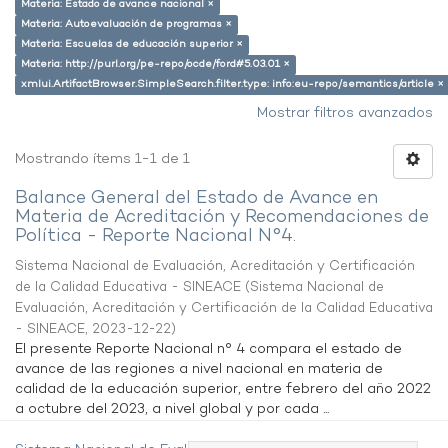
Materia: Estado de avance nacional ×
Materia: Autoevaluación de programas ×
Materia: Escuelas de educación superior ×
Materia: http://purl.org/pe-repo/ocde/ford#5.03.01 ×
xmlui.ArtifactBrowser.SimpleSearch.filter.type: info:eu-repo/semantics/article ×
Mostrar filtros avanzados
Mostrando ítems 1-1 de 1
Balance General del Estado de Avance en
Materia de Acreditación y Recomendaciones de
Política - Reporte Nacional N°4.
Sistema Nacional de Evaluación, Acreditación y Certificación
de la Calidad Educativa - SINEACE
(
Sistema Nacional de
Evaluación, Acreditación y Certificación de la Calidad Educativa
- SINEACE
,
2023-12-22
)
El presente Reporte Nacional n° 4 compara el estado de
avance de las regiones a nivel nacional en materia de
calidad de la educación superior, entre febrero del año 2022
a octubre del 2023, a nivel global y por cada ...