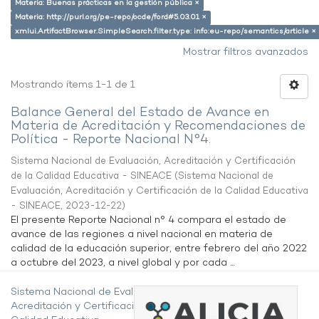
Materia: Buenas prácticas en la gestión pública ×
Materia: http://purl.org/pe-repo/ocde/ford#5.03.01 ×
xmlui.ArtifactBrowser.SimpleSearch.filter.type: info:eu-repo/semantics/article ×
Mostrar filtros avanzados
Mostrando ítems 1-1 de 1
Balance General del Estado de Avance en
Materia de Acreditación y Recomendaciones de
Política - Reporte Nacional N°4.
Sistema Nacional de Evaluación, Acreditación y Certificación
de la Calidad Educativa - SINEACE
(
Sistema Nacional de
Evaluación, Acreditación y Certificación de la Calidad Educativa
- SINEACE
,
2023-12-22
)
El presente Reporte Nacional n° 4 compara el estado de
avance de las regiones a nivel nacional en materia de
calidad de la educación superior, entre febrero del año 2022
a octubre del 2023, a nivel global y por cada ...
Sistema Nacional de Evaluación,
Acreditación y Certificación de la