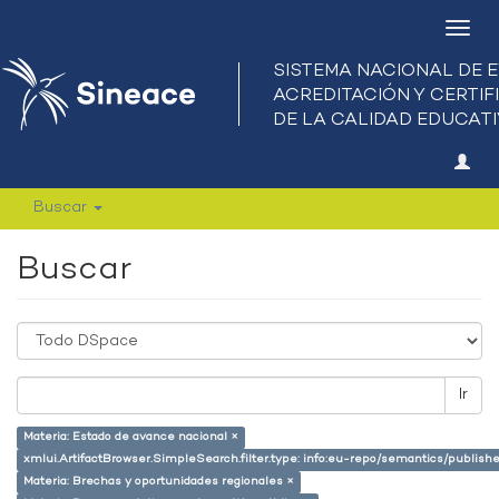
Camb
nave
Buscar
Buscar
Ir
Materia: Estado de avance nacional ×
xmlui.ArtifactBrowser.SimpleSearch.filter.type: info:eu-repo/semantics/publish
Materia: Brechas y oportunidades regionales ×