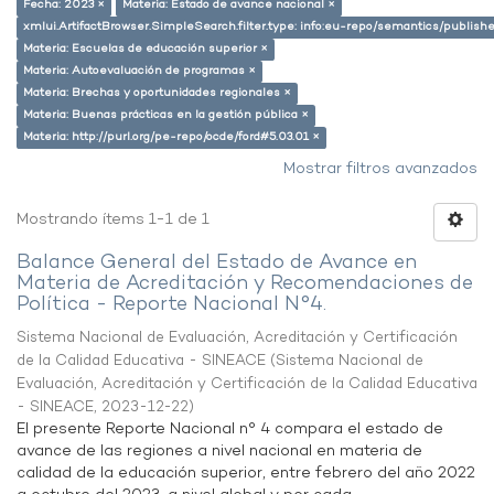
Fecha: 2023 ×
Materia: Estado de avance nacional ×
xmlui.ArtifactBrowser.SimpleSearch.filter.type: info:eu-repo/semantics/publish
Materia: Escuelas de educación superior ×
Materia: Autoevaluación de programas ×
Materia: Brechas y oportunidades regionales ×
Materia: Buenas prácticas en la gestión pública ×
Materia: http://purl.org/pe-repo/ocde/ford#5.03.01 ×
Mostrar filtros avanzados
Mostrando ítems 1-1 de 1
Balance General del Estado de Avance en
Materia de Acreditación y Recomendaciones de
Política - Reporte Nacional N°4.
Sistema Nacional de Evaluación, Acreditación y Certificación
de la Calidad Educativa - SINEACE
(
Sistema Nacional de
Evaluación, Acreditación y Certificación de la Calidad Educativa
- SINEACE
,
2023-12-22
)
El presente Reporte Nacional n° 4 compara el estado de
avance de las regiones a nivel nacional en materia de
calidad de la educación superior, entre febrero del año 2022