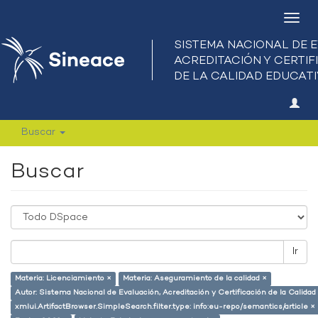
Camb
nave
Buscar
Buscar
Ir
Materia: Licenciamiento ×
Materia: Aseguramiento de la calidad ×
Autor: Sistema Nacional de Evaluación, Acreditación y Certificación de la Calid
xmlui.ArtifactBrowser.SimpleSearch.filter.type: info:eu-repo/semantics/article ×