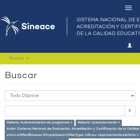
Camb
nave
Buscar
Buscar
Ir
Materia: Autoevaluación de programas ×
Materia: Licenciamiento ×
Autor: Sistema Nacional de Evaluación, Acreditación y Certificación de la Calid
xmlui.ArtifactBrowser.SimpleSearch.filter.type: info:eu-repo/semantics/article ×