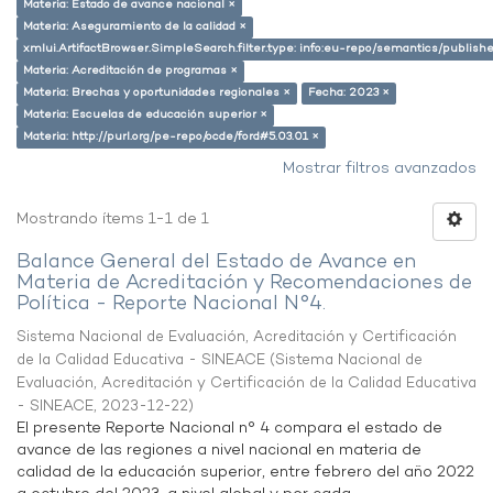
Materia: Estado de avance nacional ×
Materia: Aseguramiento de la calidad ×
xmlui.ArtifactBrowser.SimpleSearch.filter.type: info:eu-repo/semantics/publish
Materia: Acreditación de programas ×
Materia: Brechas y oportunidades regionales ×
Fecha: 2023 ×
Materia: Escuelas de educación superior ×
Materia: http://purl.org/pe-repo/ocde/ford#5.03.01 ×
Mostrar filtros avanzados
Mostrando ítems 1-1 de 1
Balance General del Estado de Avance en
Materia de Acreditación y Recomendaciones de
Política - Reporte Nacional N°4.
Sistema Nacional de Evaluación, Acreditación y Certificación
de la Calidad Educativa - SINEACE
(
Sistema Nacional de
Evaluación, Acreditación y Certificación de la Calidad Educativa
- SINEACE
,
2023-12-22
)
El presente Reporte Nacional n° 4 compara el estado de
avance de las regiones a nivel nacional en materia de
calidad de la educación superior, entre febrero del año 2022