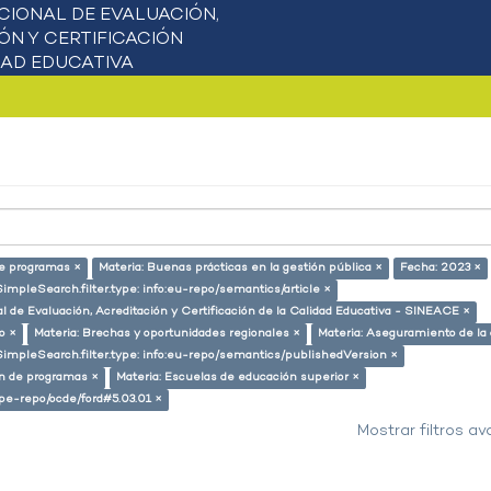
de programas ×
Materia: Buenas prácticas en la gestión pública ×
Fecha: 2023 ×
SimpleSearch.filter.type: info:eu-repo/semantics/article ×
l de Evaluación, Acreditación y Certificación de la Calidad Educativa - SINEACE ×
o ×
Materia: Brechas y oportunidades regionales ×
Materia: Aseguramiento de la 
SimpleSearch.filter.type: info:eu-repo/semantics/publishedVersion ×
ón de programas ×
Materia: Escuelas de educación superior ×
g/pe-repo/ocde/ford#5.03.01 ×
Mostrar filtros a