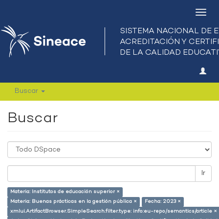
Camb
nave
Buscar
Buscar
Ir
Materia: Institutos de educación superior ×
Materia: Buenas prácticas en la gestión pública ×
Fecha: 2023 ×
xmlui.ArtifactBrowser.SimpleSearch.filter.type: info:eu-repo/semantics/article ×