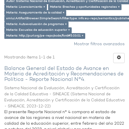
Autor: Sistema Nacional de Evaluación, Acreditación y Certificación de la Calid
Materia: Licenciamiento ×
Materia: Brechas y oportunidades regionales ×
Materia: Aseguramiento de la calidad ×
xmlui.ArtifactBrowser.SimpleSearch.filter.type: info:eu-repo/semantics/publish
Materia: Autoevaluación de programas ×
Materia: Escuelas de educación superior ×
Materia: http://purl.org/pe-repo/ocde/ford#5.03.01 ×
Mostrar filtros avanzados
Mostrando ítems 1-1 de 1
Balance General del Estado de Avance en
Materia de Acreditación y Recomendaciones de
Política - Reporte Nacional N°4.
Sistema Nacional de Evaluación, Acreditación y Certificación
de la Calidad Educativa - SINEACE
(
Sistema Nacional de
Evaluación, Acreditación y Certificación de la Calidad Educativa
- SINEACE
,
2023-12-22
)
El presente Reporte Nacional n° 4 compara el estado de
avance de las regiones a nivel nacional en materia de
calidad de la educación superior, entre febrero del año 2022