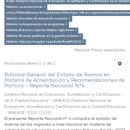
Autor: Sistema Nacional de Evaluación, Acreditación y Certificación de la Calid
Materia: Licenciamiento ×
xmlui.ArtifactBrowser.SimpleSearch.filter.type: info:eu-repo/semantics/publish
Materia: Escuelas de educación superior ×
Materia: Autoevaluación de programas ×
Materia: Brechas y oportunidades regionales ×
Materia: Buenas prácticas en la gestión pública ×
Materia: http://purl.org/pe-repo/ocde/ford#5.03.01 ×
Mostrar filtros avanzados
Mostrando ítems 1-1 de 1
Balance General del Estado de Avance en
Materia de Acreditación y Recomendaciones de
Política - Reporte Nacional N°4.
Sistema Nacional de Evaluación, Acreditación y Certificación
de la Calidad Educativa - SINEACE
(
Sistema Nacional de
Evaluación, Acreditación y Certificación de la Calidad Educativa
- SINEACE
,
2023-12-22
)
El presente Reporte Nacional n° 4 compara el estado de
avance de las regiones a nivel nacional en materia de