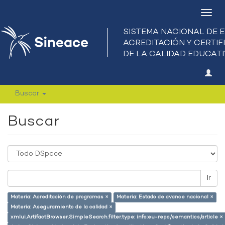
Camb
nave
Buscar
Buscar
Ir
Materia: Acreditación de programas ×
Materia: Estado de avance nacional ×
Materia: Aseguramiento de la calidad ×
xmlui.ArtifactBrowser.SimpleSearch.filter.type: info:eu-repo/semantics/article ×