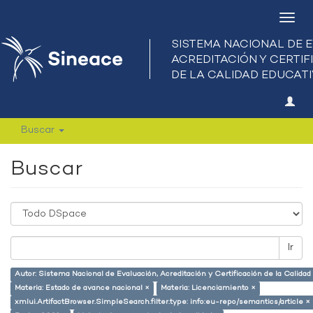
Camb
nave
Buscar
Buscar
Ir
Autor: Sistema Nacional de Evaluación, Acreditación y Certificación de la Calid
Materia: Estado de avance nacional ×
Materia: Licenciamiento ×
xmlui.ArtifactBrowser.SimpleSearch.filter.type: info:eu-repo/semantics/article ×