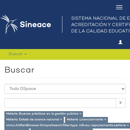
Camb
nave
Buscar
Buscar
Ir
Materia: Buenas prácticas en la gestión pública ×
Materia: Estado de avance nacional ×
Materia: Licenciamiento ×
xmlui.ArtifactBrowser.SimpleSearch.filter.type: info:eu-repo/semantics/article ×