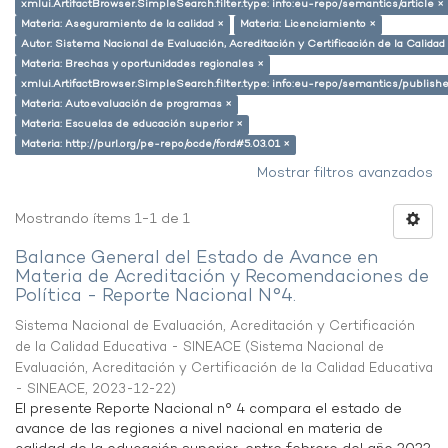
xmlui.ArtifactBrowser.SimpleSearch.filter.type: info:eu-repo/semantics/article ×
Materia: Aseguramiento de la calidad ×
Materia: Licenciamiento ×
Autor: Sistema Nacional de Evaluación, Acreditación y Certificación de la Calid
Materia: Brechas y oportunidades regionales ×
xmlui.ArtifactBrowser.SimpleSearch.filter.type: info:eu-repo/semantics/publish
Materia: Autoevaluación de programas ×
Materia: Escuelas de educación superior ×
Materia: http://purl.org/pe-repo/ocde/ford#5.03.01 ×
Mostrar filtros avanzados
Mostrando ítems 1-1 de 1
Balance General del Estado de Avance en
Materia de Acreditación y Recomendaciones de
Política - Reporte Nacional N°4.
Sistema Nacional de Evaluación, Acreditación y Certificación
de la Calidad Educativa - SINEACE
(
Sistema Nacional de
Evaluación, Acreditación y Certificación de la Calidad Educativa
- SINEACE
,
2023-12-22
)
El presente Reporte Nacional n° 4 compara el estado de
avance de las regiones a nivel nacional en materia de