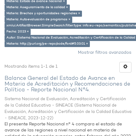
Materia: Estado de avance nacional ×
Materia: Aseguramiento de la calidad ×
Materia: Brechas y oportunidades regionales ×
Materia: Autoevaluación de programas ×
xmlui.ArtifactBrowser.SimpleSearch.filter.type: info:eu-repo/semantics/publish
Fecha: 2023 ×
Autor: Sistema Nacional de Evaluación, Acreditación y Certificación de la Calid
Materia: http://purl.org/pe-repo/ocde/ford#5.03.01 ×
Mostrar filtros avanzados
Mostrando ítems 1-1 de 1
Balance General del Estado de Avance en
Materia de Acreditación y Recomendaciones de
Política - Reporte Nacional N°4.
Sistema Nacional de Evaluación, Acreditación y Certificación
de la Calidad Educativa - SINEACE
(
Sistema Nacional de
Evaluación, Acreditación y Certificación de la Calidad Educativa
- SINEACE
,
2023-12-22
)
El presente Reporte Nacional n° 4 compara el estado de
avance de las regiones a nivel nacional en materia de