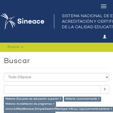
Camb
nave
Buscar
Buscar
Ir
Materia: Escuelas de educación superior ×
Materia: Licenciamiento ×
Materia: Acreditación de programas ×
xmlui.ArtifactBrowser.SimpleSearch.filter.type: info:eu-repo/semantics/article ×