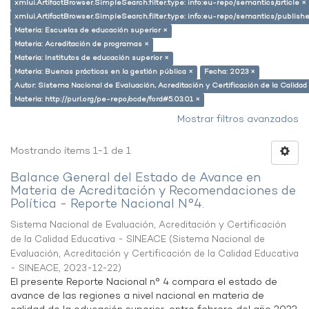
xmlui.ArtifactBrowser.SimpleSearch.filter.type: info:eu-repo/semantics/article ×
xmlui.ArtifactBrowser.SimpleSearch.filter.type: info:eu-repo/semantics/publish
Materia: Escuelas de educación superior ×
Materia: Acreditación de programas ×
Materia: Institutos de educación superior ×
Materia: Buenas prácticas en la gestión pública ×
Fecha: 2023 ×
Autor: Sistema Nacional de Evaluación, Acreditación y Certificación de la Calid
Materia: http://purl.org/pe-repo/ocde/ford#5.03.01 ×
Mostrar filtros avanzados
Mostrando ítems 1-1 de 1
Balance General del Estado de Avance en
Materia de Acreditación y Recomendaciones de
Política - Reporte Nacional N°4.
Sistema Nacional de Evaluación, Acreditación y Certificación
de la Calidad Educativa - SINEACE
(
Sistema Nacional de
Evaluación, Acreditación y Certificación de la Calidad Educativa
- SINEACE
,
2023-12-22
)
El presente Reporte Nacional n° 4 compara el estado de
avance de las regiones a nivel nacional en materia de