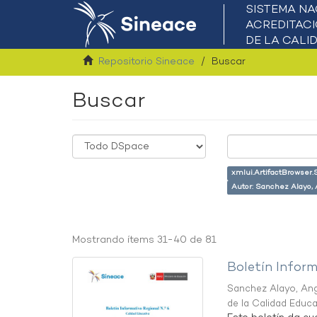
Repositorio Sineace
Buscar
Buscar
xmlui.ArtifactBrowser.
Autor: Sanchez Alayo,
Mostrando ítems 31-40 de 81
Boletín Infor
Sanchez Alayo, Ang
de la Calidad Educ