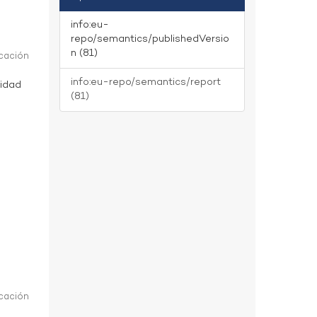
info:eu-
repo/semantics/publishedVersio
n (81)
icación
info:eu-repo/semantics/report
lidad
(81)
icación