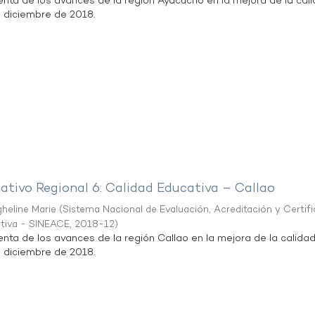
enta de los avances de la región Ayacucho en la mejora de la cal
e diciembre de 2018.
ativo Regional 6: Calidad Educativa – Callao
heline Marie
(
Sistema Nacional de Evaluación, Acreditación y Certif
ativa - SINEACE
,
2018-12
)
enta de los avances de la región Callao en la mejora de la calida
e diciembre de 2018.