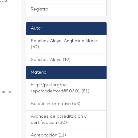
idad
Registro
Autor
Sanchez Alayo, Angheline Marie
(62)
Sanchez Alayo (19)
Materia
http://purl.org/pe-
repo/ocde/ford#5.03.01 (81)
icación
Boletín informativo (63)
d
Avances de acreditación y
certificación (30)
Acreditación (11)