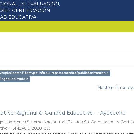
SimpleSearch.filter.type: info:eu-repo/semantics/publishedVersion ×
 Angheline Marie ×
Mostrar filtros a
mativo Regional 6: Calidad Educativa – Ayacucho
heline Marie
(
Sistema Nacional de Evaluación, Acreditación y Certif
ativa - SINEACE
,
2018-12
)