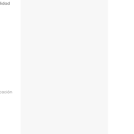
lidad
icación
d