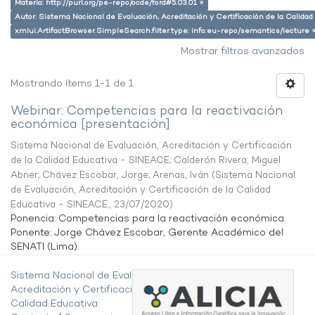
Materia: http://purl.org/pe-repo/ocde/ford#5.03.01 ×
Autor: Sistema Nacional de Evaluación, Acreditación y Certificación de la Calid
xmlui.ArtifactBrowser.SimpleSearch.filter.type: info:eu-repo/semantics/lecture 
Mostrar filtros avanzados
Mostrando ítems 1-1 de 1
Webinar: Competencias para la reactivación
económica [presentación]
Sistema Nacional de Evaluación, Acreditación y Certificación
de la Calidad Educativa - SINEACE
;
Calderón Rivera, Miguel
Abner
;
Chávez Escobar, Jorge
;
Arenas, Iván
(
Sistema Nacional
de Evaluación, Acreditación y Certificación de la Calidad
Educativa - SINEACE.
,
23/07/2020
)
Ponencia: Competencias para la reactivación económica.
Ponente: Jorge Chávez Escobar, Gerente Académico del
SENATI (Lima).
Sistema Nacional de Evaluación,
Acreditación y Certificación de la
Calidad Educativa