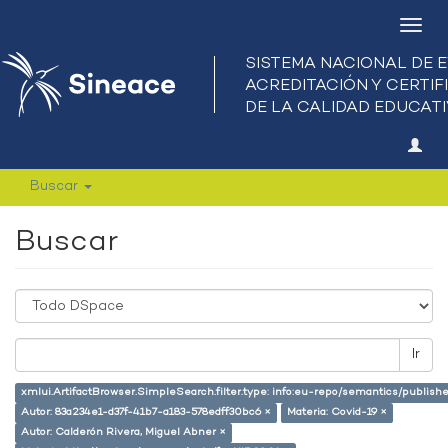
Camb
nave
Buscar
Buscar
Ir
xmlui.ArtifactBrowser.SimpleSearch.filter.type: info:eu-repo/semantics/publish
Autor: 83a234e1-d37f-41b7-a183-578edff30bc6 ×
Materia: Covid-19 ×
Autor: Calderón Rivera, Miguel Abner ×