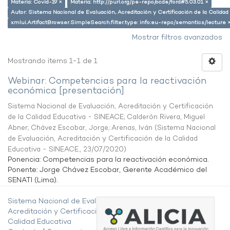
Materia: Covid-19 ×
Materia: http://purl.org/pe-repo/ocde/ford#5.03.01 ×
Autor: Sistema Nacional de Evaluación, Acreditación y Certificación de la Calid
xmlui.ArtifactBrowser.SimpleSearch.filter.type: info:eu-repo/semantics/lecture 
Mostrar filtros avanzados
Mostrando ítems 1-1 de 1
Webinar: Competencias para la reactivación
económica [presentación]
Sistema Nacional de Evaluación, Acreditación y Certificación
de la Calidad Educativa - SINEACE
;
Calderón Rivera, Miguel
Abner
;
Chávez Escobar, Jorge
;
Arenas, Iván
(
Sistema Nacional
de Evaluación, Acreditación y Certificación de la Calidad
Educativa - SINEACE.
,
23/07/2020
)
Ponencia: Competencias para la reactivación económica.
Ponente: Jorge Chávez Escobar, Gerente Académico del
SENATI (Lima).
Sistema Nacional de Evaluación,
Acreditación y Certificación de la
Calidad Educativa