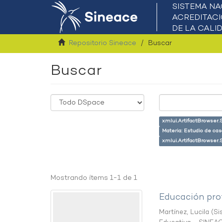
Repositorio Sineace
Buscar
Buscar
xmlui.ArtifactBrowser.
Materia: Estudio de cas
xmlui.ArtifactBrowser.
Mostrando ítems 1-1 de 1
Educación prof
Martínez, Lucila
(
Si