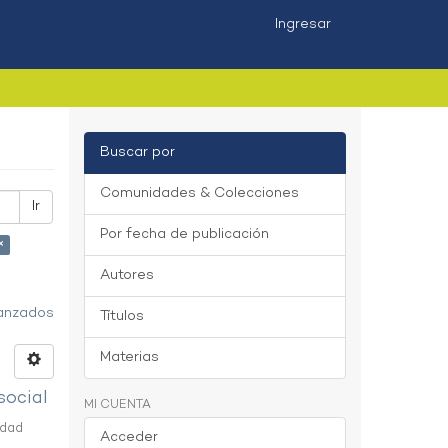
Ingresar
Buscar por
Comunidades & Colecciones
Ir
Por fecha de publicación
×
Autores
vanzados
Títulos
Materias
social
MI CUENTA
idad
Acceder