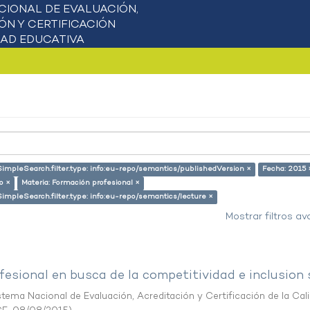
SimpleSearch.filter.type: info:eu-repo/semantics/publishedVersion ×
Fecha: 2015 
o ×
Materia: Formación profesional ×
SimpleSearch.filter.type: info:eu-repo/semantics/lecture ×
Mostrar filtros a
esional en busca de la competitividad e inclusion 
stema Nacional de Evaluación, Acreditación y Certificación de la Cal