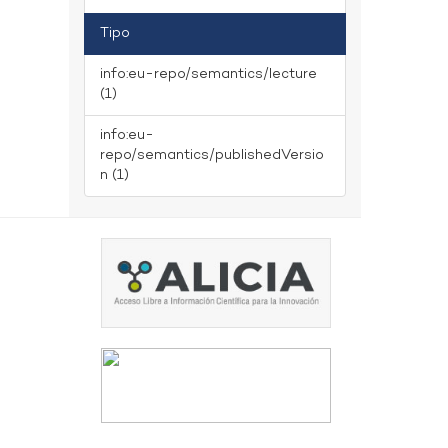
Tipo
info:eu-repo/semantics/lecture
(1)
info:eu-
repo/semantics/publishedVersio
n (1)