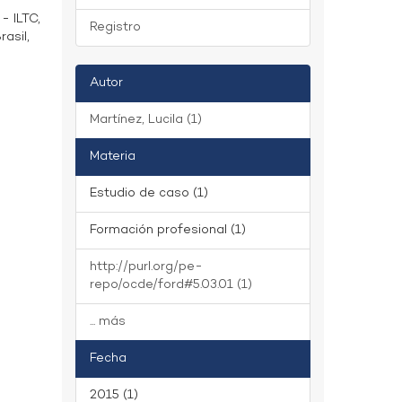
- ILTC,
Registro
asil,
Autor
Martínez, Lucila (1)
Materia
Estudio de caso (1)
Formación profesional (1)
http://purl.org/pe-
repo/ocde/ford#5.03.01 (1)
... más
Fecha
2015 (1)