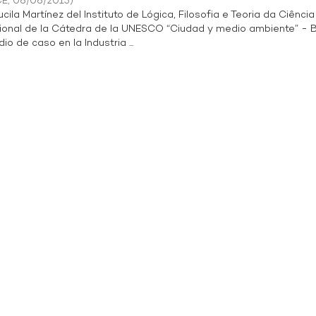
CE
,
08/08/2015
)
ila Martínez del Instituto de Lógica, Filosofia e Teoria da Ciência 
onal de la Cátedra de la UNESCO “Ciudad y medio ambiente” - Br
o de caso en la Industria ...