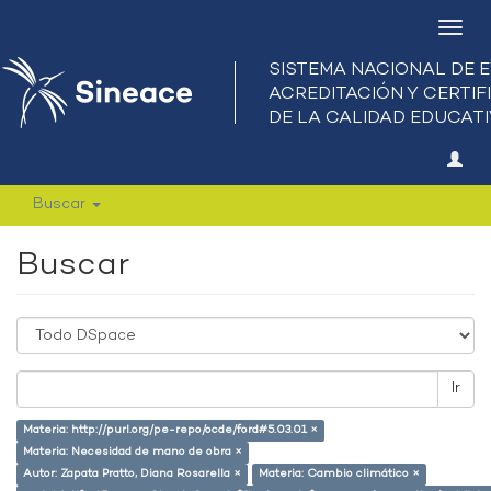
Camb
nave
Buscar
Buscar
Ir
Materia: http://purl.org/pe-repo/ocde/ford#5.03.01 ×
Materia: Necesidad de mano de obra ×
Autor: Zapata Pratto, Diana Rosarella ×
Materia: Cambio climático ×