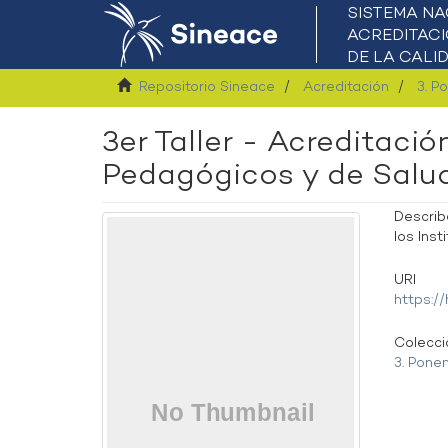
Repositorio Sineace
Acreditación
3. P
3er Taller - Acreditació
Pedagógicos y de Salu
Describ
los Ins
URI
https:/
Colecc
3. Pone