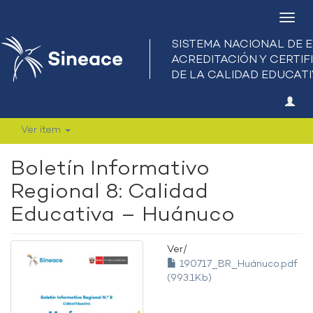
Camb
nave
Ver ítem
Boletín Informativo
Regional 8: Calidad
Educativa – Huánuco
Ver/
190717_BR_Huánuco.pdf
(993.1Kb)