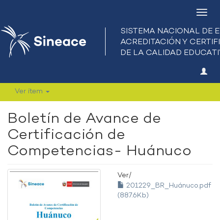
Camb
nave
Ver ítem
Boletín de Avance de
Certificación de
Competencias- Huánuco
Ver/
201229_BR_Huánuco.pdf
(887.6Kb)