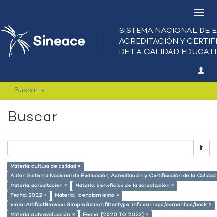
Camb
nave
Buscar
Buscar
Ir
Materia: cultura de calidad ×
Autor: Sistema Nacional de Evaluación, Acreditación y Certificación de la Calid
Materia: acreditación ×
Materia: beneficios de la acreditación ×
Fecha: 2022 ×
Materia: licenciamiento ×
xmlui.ArtifactBrowser.SimpleSearch.filter.type: info:eu-repo/semantics/book ×
Materia: autoevaluación ×
Fecha: [2020 TO 2022] ×