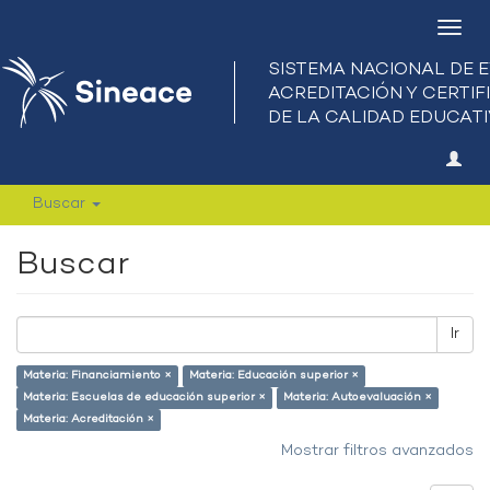
Camb
nave
Buscar
Buscar
Ir
Materia: Financiamiento ×
Materia: Educación superior ×
Materia: Escuelas de educación superior ×
Materia: Autoevaluación ×
Materia: Acreditación ×
Mostrar filtros avanzados