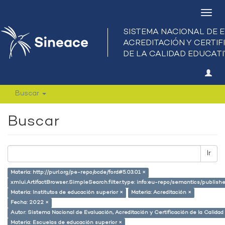
Camb
nave
Buscar
Buscar
Ir
Materia: http://purl.org/pe-repo/ocde/ford#5.03.01 ×
xmlui.ArtifactBrowser.SimpleSearch.filter.type: info:eu-repo/semantics/publish
Materia: Institutos de educación superior ×
Materia: Acreditación ×
Fecha: 2022 ×
Autor: Sistema Nacional de Evaluación, Acreditación y Certificación de la Calid
Materia: Escuelas de educación superior ×