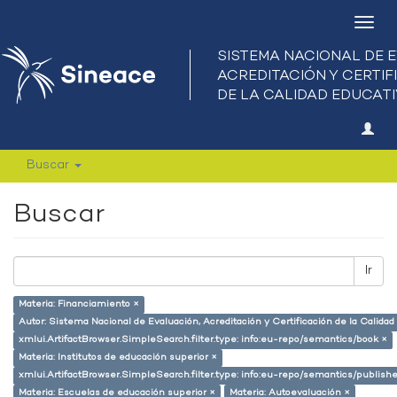
Camb
nave
Buscar
Buscar
Ir
Materia: Financiamiento ×
Autor: Sistema Nacional de Evaluación, Acreditación y Certificación de la Calid
xmlui.ArtifactBrowser.SimpleSearch.filter.type: info:eu-repo/semantics/book ×
Materia: Institutos de educación superior ×
xmlui.ArtifactBrowser.SimpleSearch.filter.type: info:eu-repo/semantics/publish
Materia: Escuelas de educación superior ×
Materia: Autoevaluación ×