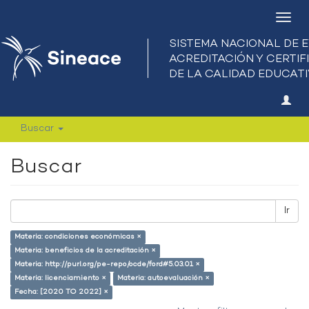
Camb
nave
Buscar
Buscar
Ir
Materia: condiciones económicas ×
Materia: beneficios de la acreditación ×
Materia: http://purl.org/pe-repo/ocde/ford#5.03.01 ×
Materia: licenciamiento ×
Materia: autoevaluación ×
Fecha: [2020 TO 2022] ×