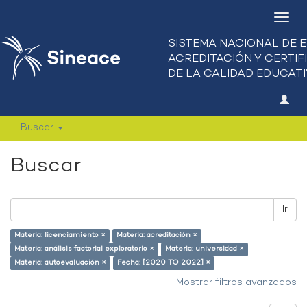
Camb
nave
Buscar
Buscar
Ir
Materia: licenciamiento ×
Materia: acreditación ×
Materia: análisis factorial exploratorio ×
Materia: universidad ×
Materia: autoevaluación ×
Fecha: [2020 TO 2022] ×
Mostrar filtros avanzados