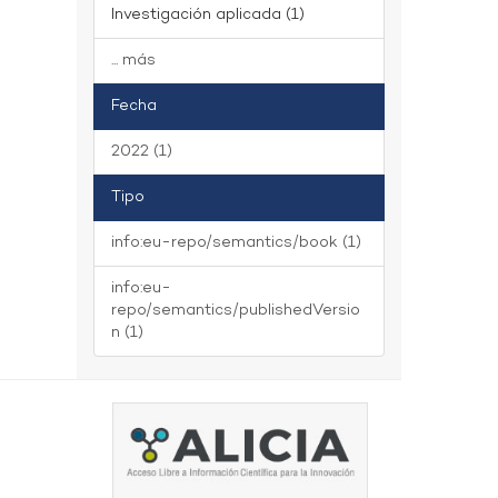
Investigación aplicada (1)
... más
Fecha
2022 (1)
Tipo
info:eu-repo/semantics/book (1)
info:eu-
repo/semantics/publishedVersio
n (1)