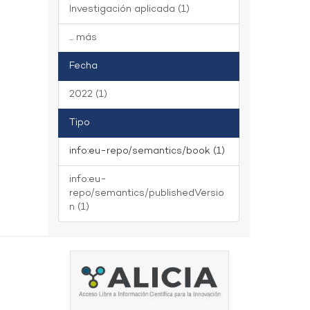
Investigación aplicada (1)
... más
Fecha
2022 (1)
Tipo
info:eu-repo/semantics/book (1)
info:eu-
repo/semantics/publishedVersio
n (1)