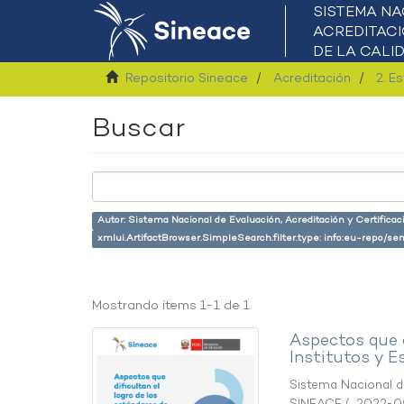
Repositorio Sineace
Acreditación
2. E
Buscar
Autor: Sistema Nacional de Evaluación, Acreditación y Certifica
xmlui.ArtifactBrowser.SimpleSearch.filter.type: info:eu-repo/s
Mostrando ítems 1-1 de 1
Aspectos que d
Institutos y E
Sistema Nacional de