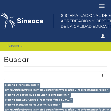
Camb
nave
Buscar
Buscar
Ir
Materia: Financiamiento ×
xmlui.ArtifactBrowser.SimpleSearch.filter.type: info:eu-repo/semantics/book ×
Materia: Aspectos que dificultan la acreditación ×
Materia: http://purl.org/pe-repo/ocde/ford#5.03.01 ×
Materia: Institutos de educación superior ×
xmlui.ArtifactBrowser.SimpleSearch.filter.type: info:eu-repo/semantics/publish