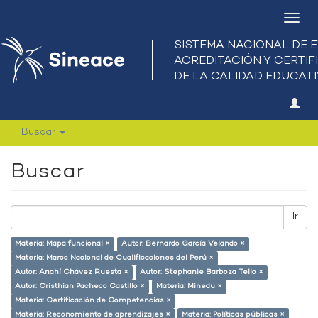
Camb
nave
Buscar
Buscar
Ir
Materia: Mapa funcional ×
Autor: Bernardo García Velando ×
Materia: Marco Nacional de Cualificaciones del Perú ×
Autor: Anahí Chávez Ruesta ×
Autor: Stephanie Barboza Tello ×
Autor: Cristhian Pacheco Castillo ×
Materia: Minedu ×
Materia: Certificación de Competencias ×
Materia: Reconomiento de aprendizajes ×
Materia: Políticas públicas ×