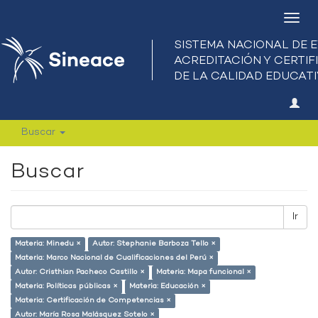
Camb
nave
Buscar
Buscar
Ir
Materia: Minedu ×
Autor: Stephanie Barboza Tello ×
Materia: Marco Nacional de Cualificaciones del Perú ×
Autor: Cristhian Pacheco Castillo ×
Materia: Mapa funcional ×
Materia: Políticas públicas ×
Materia: Educación ×
Materia: Certificación de Competencias ×
Autor: María Rosa Malásquez Sotelo ×