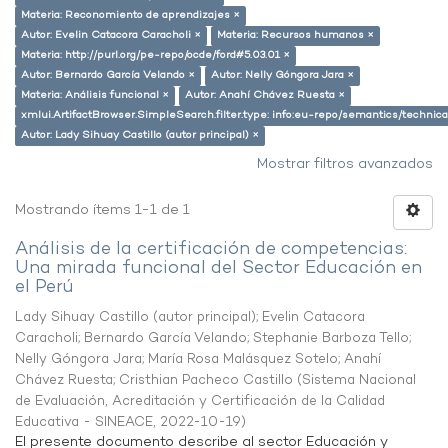
Materia: Reconomiento de aprendizajes ×
Autor: Evelin Catacora Caracholi ×
Materia: Recursos humanos ×
Materia: http://purl.org/pe-repo/ocde/ford#5.03.01 ×
Autor: Bernardo García Velando ×
Autor: Nelly Góngora Jara ×
Materia: Análisis funcional ×
Autor: Anahí Chávez Ruesta ×
xmlui.ArtifactBrowser.SimpleSearch.filter.type: info:eu-repo/semantics/techni
Autor: Lady Sihuay Castillo (autor principal) ×
Mostrar filtros avanzados
Mostrando ítems 1-1 de 1
Análisis de la certificación de competencias:
Una mirada funcional del Sector Educación en
el Perú
Lady Sihuay Castillo (autor principal)
;
Evelin Catacora
Caracholi
;
Bernardo García Velando
;
Stephanie Barboza Tello
;
Nelly Góngora Jara
;
María Rosa Malásquez Sotelo
;
Anahí
Chávez Ruesta
;
Cristhian Pacheco Castillo
(
Sistema Nacional
de Evaluación, Acreditación y Certificación de la Calidad
Educativa - SINEACE
,
2022-10-19
)
El presente documento describe al sector Educación y