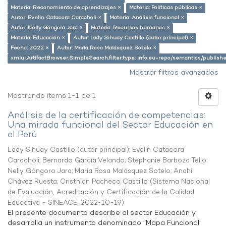
Materia: Reconomiento de aprendizajes ×
Materia: Políticas públicas ×
Autor: Evelin Catacora Caracholi ×
Materia: Análisis funcional ×
Autor: Nelly Góngora Jara ×
Materia: Recursos humanos ×
Materia: Educación ×
Autor: Lady Sihuay Castillo (autor principal) ×
Fecha: 2022 ×
Autor: María Rosa Malásquez Sotelo ×
xmlui.ArtifactBrowser.SimpleSearch.filter.type: info:eu-repo/semantics/publish
Mostrar filtros avanzados
Mostrando ítems 1-1 de 1
Análisis de la certificación de competencias:
Una mirada funcional del Sector Educación en
el Perú
Lady Sihuay Castillo (autor principal)
;
Evelin Catacora
Caracholi
;
Bernardo García Velando
;
Stephanie Barboza Tello
;
Nelly Góngora Jara
;
María Rosa Malásquez Sotelo
;
Anahí
Chávez Ruesta
;
Cristhian Pacheco Castillo
(
Sistema Nacional
de Evaluación, Acreditación y Certificación de la Calidad
Educativa - SINEACE
,
2022-10-19
)
El presente documento describe al sector Educación y
desarrolla un instrumento denominado “Mapa Funcional