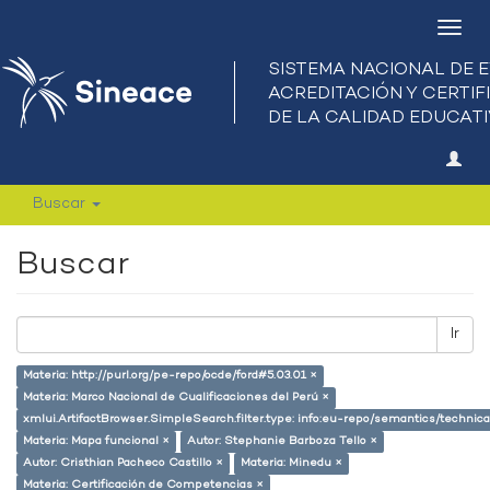
Camb
nave
Buscar
Buscar
Ir
Materia: http://purl.org/pe-repo/ocde/ford#5.03.01 ×
Materia: Marco Nacional de Cualificaciones del Perú ×
xmlui.ArtifactBrowser.SimpleSearch.filter.type: info:eu-repo/semantics/techni
Materia: Mapa funcional ×
Autor: Stephanie Barboza Tello ×
Autor: Cristhian Pacheco Castillo ×
Materia: Minedu ×
Materia: Certificación de Competencias ×