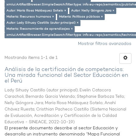
xmlui.ArtifactBrowser.SimpleSearch.filter.type: info:eu-repo/semantics/publish
Autor: María Rosa Malásquez Sotelo ×
Autor: Nelly Góngora Jara ×
Materia: Recursos humanos ×
Materia: Políticas públicas ×
Autor: Lady Sihuay Castillo (autor principal) ×
Materia: Reconomiento de aprendizajes ×
xmlui.ArtifactBrowser.SimpleSearch.filter.type: info:eu-repo/semantics/techni
Mostrar filtros avanzados
Mostrando ítems 1-1 de 1
Análisis de la certificación de competencias:
Una mirada funcional del Sector Educación en
el Perú
Lady Sihuay Castillo (autor principal)
;
Evelin Catacora
Caracholi
;
Bernardo García Velando
;
Stephanie Barboza Tello
;
Nelly Góngora Jara
;
María Rosa Malásquez Sotelo
;
Anahí
Chávez Ruesta
;
Cristhian Pacheco Castillo
(
Sistema Nacional
de Evaluación, Acreditación y Certificación de la Calidad
Educativa - SINEACE
,
2022-10-19
)
El presente documento describe al sector Educación y
desarrolla un instrumento denominado “Mapa Funcional