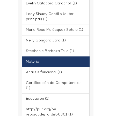
Evelin Catacora Caracholi (1)
Lady Sihuay Castillo (autor
principal) (1)
María Rosa Malásquez Sotelo (1)
Nelly Góngora Jara (1)
Stephanie Barboza Tello (1)
Materia
Análisis funcional (1)
Certificación de Competencias
(1)
Educación (1)
http://purl.org/pe-
repo/ocde/ford#5.03.01 (1)