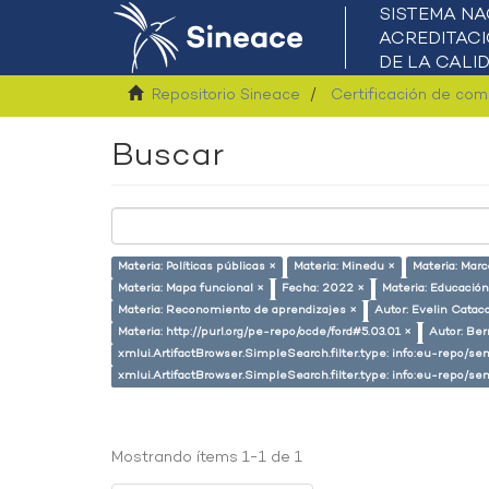
Repositorio Sineace
Certificación de co
Buscar
Materia: Políticas públicas ×
Materia: Minedu ×
Materia: Marc
Materia: Mapa funcional ×
Fecha: 2022 ×
Materia: Educación
Materia: Reconomiento de aprendizajes ×
Autor: Evelin Catac
Materia: http://purl.org/pe-repo/ocde/ford#5.03.01 ×
Autor: Ber
xmlui.ArtifactBrowser.SimpleSearch.filter.type: info:eu-repo/s
xmlui.ArtifactBrowser.SimpleSearch.filter.type: info:eu-repo/
Mostrando ítems 1-1 de 1