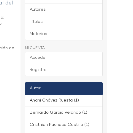
al del
Autores
do
;
Títulos
z
Materias
ción de
MI CUENTA
Acceder
Registro
Autor
Anahí Chávez Ruesta (1)
Bernardo García Velando (1)
Cristhian Pacheco Castillo (1)