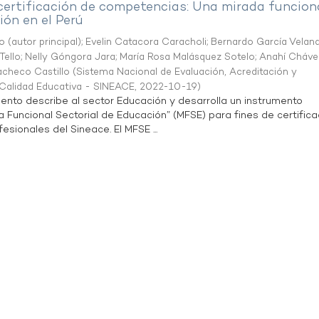
 certificación de competencias: Una mirada funcion
ón en el Perú
o (autor principal)
;
Evelin Catacora Caracholi
;
Bernardo García Velan
Tello
;
Nelly Góngora Jara
;
María Rosa Malásquez Sotelo
;
Anahí Cháve
acheco Castillo
(
Sistema Nacional de Evaluación, Acreditación y
a Calidad Educativa - SINEACE
,
2022-10-19
)
ento describe al sector Educación y desarrolla un instrumento
Funcional Sectorial de Educación” (MFSE) para fines de certifica
sionales del Sineace. El MFSE ...