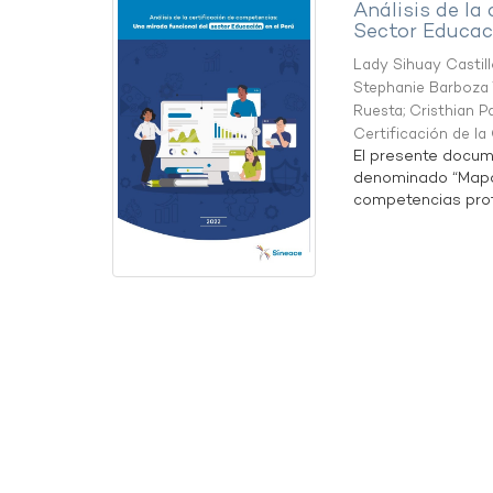
Análisis de la
Sector Educaci
Lady Sihuay Castill
Stephanie Barboza 
Ruesta
;
Cristhian P
Certificación de l
El presente docum
denominado “Mapa 
competencias profe