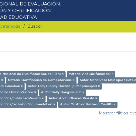
mpetencias
Buscar
o Nacional de Cualificaciones del Perú ×
Materia: Análisis funcional ×
 ×
Materia: Certificación de Competencias ×
Autor: María Rosa Malásquez Sotel
ora Caracholi ×
Autor: Lady Sihuay Castillo (autor principal) ×
nardo García Velando ×
Autor: Nelly Góngora Jara ×
emantics/publishedVersion ×
Autor: Anahí Chávez Ruesta ×
semantics/technicalDocumentation ×
Autor: Cristhian Pacheco Castillo ×
Mostrar filtros a