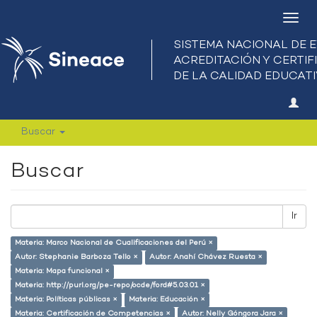
Camb
nave
Buscar
Buscar
Ir
Materia: Marco Nacional de Cualificaciones del Perú ×
Autor: Stephanie Barboza Tello ×
Autor: Anahí Chávez Ruesta ×
Materia: Mapa funcional ×
Materia: http://purl.org/pe-repo/ocde/ford#5.03.01 ×
Materia: Políticas públicas ×
Materia: Educación ×
Materia: Certificación de Competencias ×
Autor: Nelly Góngora Jara ×