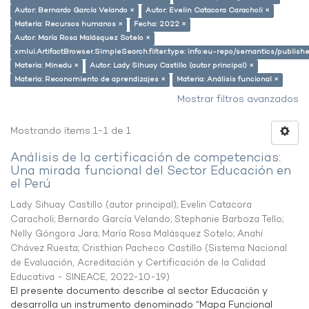
Autor: Bernardo García Velando ×
Autor: Evelin Catacora Caracholi ×
Materia: Recursos humanos ×
Fecha: 2022 ×
Autor: María Rosa Malásquez Sotelo ×
xmlui.ArtifactBrowser.SimpleSearch.filter.type: info:eu-repo/semantics/publish
Materia: Minedu ×
Autor: Lady Sihuay Castillo (autor principal) ×
Materia: Reconomiento de aprendizajes ×
Materia: Análisis funcional ×
Mostrar filtros avanzados
Mostrando ítems 1-1 de 1
Análisis de la certificación de competencias:
Una mirada funcional del Sector Educación en
el Perú
Lady Sihuay Castillo (autor principal)
;
Evelin Catacora
Caracholi
;
Bernardo García Velando
;
Stephanie Barboza Tello
;
Nelly Góngora Jara
;
María Rosa Malásquez Sotelo
;
Anahí
Chávez Ruesta
;
Cristhian Pacheco Castillo
(
Sistema Nacional
de Evaluación, Acreditación y Certificación de la Calidad
Educativa - SINEACE
,
2022-10-19
)
El presente documento describe al sector Educación y
desarrolla un instrumento denominado “Mapa Funcional