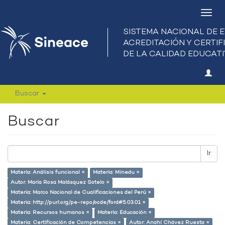
Camb
nave
Buscar
Buscar
Ir
Materia: Análisis funcional ×
Materia: Minedu ×
Autor: María Rosa Malásquez Sotelo ×
Materia: Marco Nacional de Cualificaciones del Perú ×
Materia: http://purl.org/pe-repo/ocde/ford#5.03.01 ×
Materia: Recursos humanos ×
Materia: Educación ×
Materia: Certificación de Competencias ×
Autor: Anahí Chávez Ruesta ×