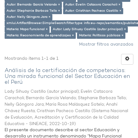
Autor: Bernardo García Velando ×
Autor: Evelin Catacora Caracholi ×
Autor: Stephanie Barboza Tello ×
Autor: Cristhian Pacheco Castillo ×
Autor: Nelly Góngora Jara ×
xmlui.ArtifactBrowser.SimpleSearch.filter.type: info:eu-repo/semantics/publish
Materia: Mapa funcional ×
Autor: Lady Sihuay Castillo (autor principal) ×
Materia: Reconomiento de aprendizajes ×
Materia: Políticas públicas ×
Mostrar filtros avanzados
Mostrando ítems 1-1 de 1
Análisis de la certificación de competencias:
Una mirada funcional del Sector Educación en
el Perú
Lady Sihuay Castillo (autor principal)
;
Evelin Catacora
Caracholi
;
Bernardo García Velando
;
Stephanie Barboza Tello
;
Nelly Góngora Jara
;
María Rosa Malásquez Sotelo
;
Anahí
Chávez Ruesta
;
Cristhian Pacheco Castillo
(
Sistema Nacional
de Evaluación, Acreditación y Certificación de la Calidad
Educativa - SINEACE
,
2022-10-19
)
El presente documento describe al sector Educación y
desarrolla un instrumento denominado “Mapa Funcional