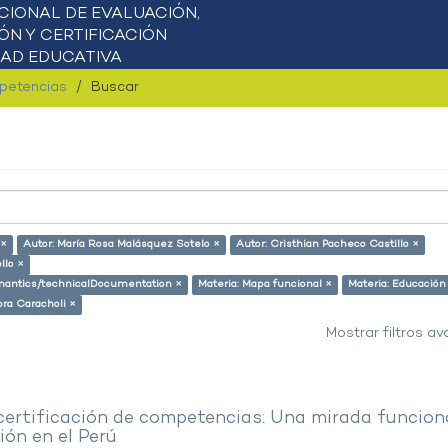
mpetencias
Buscar
 ×
Autor: María Rosa Malásquez Sotelo ×
Autor: Cristhian Pacheco Castillo ×
llo ×
semantics/technicalDocumentation ×
Materia: Mapa funcional ×
Materia: Educación
ora Caracholi ×
Mostrar filtros a
 certificación de competencias: Una mirada funcion
ón en el Perú