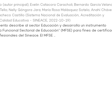
o (autor principal)
;
Evelin Catacora Caracholi
;
Bernardo García Velan
Tello
;
Nelly Góngora Jara
;
María Rosa Malásquez Sotelo
;
Anahí Cháve
acheco Castillo
(
Sistema Nacional de Evaluación, Acreditación y
a Calidad Educativa - SINEACE
,
2022-10-19
)
ento describe al sector Educación y desarrolla un instrumento
Funcional Sectorial de Educación” (MFSE) para fines de certifica
sionales del Sineace. El MFSE ...