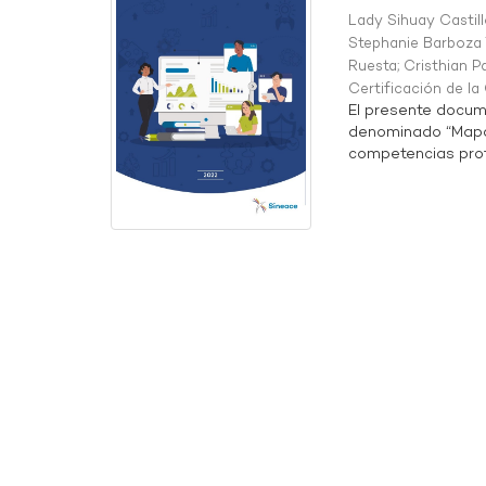
Lady Sihuay Castill
Stephanie Barboza 
Ruesta
;
Cristhian P
Certificación de l
El presente docum
denominado “Mapa 
competencias profe