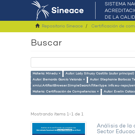
Repositorio Sineace
Certificación de co
Buscar
Materia: Minedu ×
Autor: Lady Sihuay Castillo (autor principal)
Autor: Bernardo García Velando ×
Autor: Stephanie Barboza Te
xmlui.ArtifactBrowser.SimpleSearch.filter.type: info:eu-repo/
Materia: Certificación de Competencias ×
Autor: Evelin Catac
Mostrando ítems 1-1 de 1
Análisis de la
Sector Educaci