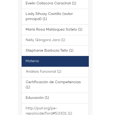
Evelin Catacora Caracholi (1)
Lady Sihuay Castillo (autor
principal) (1)
María Rosa Malásquez Sotelo (1)
Nelly Góngora Jara (1)
Stephanie Barboza Tello (1)
Materia
Análisis funcional (1)
Certificación de Competencias
(1)
Educación (1)
http://purl.org/pe-
repo/ocde/ford#5.03.01 (1)