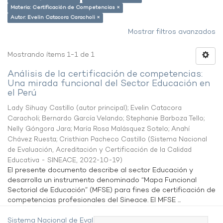
Materia: Certificación de Competencias ×
Autor: Evelin Catacora Caracholi ×
Mostrar filtros avanzados
Mostrando ítems 1-1 de 1
Análisis de la certificación de competencias:
Una mirada funcional del Sector Educación en
el Perú
Lady Sihuay Castillo (autor principal)
;
Evelin Catacora
Caracholi
;
Bernardo García Velando
;
Stephanie Barboza Tello
;
Nelly Góngora Jara
;
María Rosa Malásquez Sotelo
;
Anahí
Chávez Ruesta
;
Cristhian Pacheco Castillo
(
Sistema Nacional
de Evaluación, Acreditación y Certificación de la Calidad
Educativa - SINEACE
,
2022-10-19
)
El presente documento describe al sector Educación y
desarrolla un instrumento denominado “Mapa Funcional
Sectorial de Educación” (MFSE) para fines de certificación de
competencias profesionales del Sineace. El MFSE ...
Sistema Nacional de Evaluación,