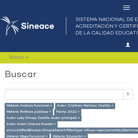
Camb
nave
Buscar
Buscar
Ir
Materia: Análisis funcional ×
Autor: Cristhian Pacheco Castillo ×
Materia: Políticas públicas ×
Fecha: 2022 ×
Autor: Lady Sihuay Castillo (autor principal) ×
Autor: Anahí Chávez Ruesta ×
xmlui.ArtifactBrowser.SimpleSearch.filter.type: info:eu-repo/semantics/techni
Materia: Mapa funcional ×
Materia: Educación ×