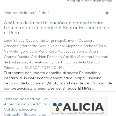
Mostrar filtros avanzados
Mostrando ítems 1-1 de 1
Análisis de la certificación de competencias:
Una mirada funcional del Sector Educación en
el Perú
Lady Sihuay Castillo (autor principal)
;
Evelin Catacora
Caracholi
;
Bernardo García Velando
;
Stephanie Barboza Tello
;
Nelly Góngora Jara
;
María Rosa Malásquez Sotelo
;
Anahí
Chávez Ruesta
;
Cristhian Pacheco Castillo
(
Sistema Nacional
de Evaluación, Acreditación y Certificación de la Calidad
Educativa - SINEACE
,
2022-10-19
)
El presente documento describe al sector Educación y
desarrolla un instrumento denominado “Mapa Funcional
Sectorial de Educación” (MFSE) para fines de certificación de
competencias profesionales del Sineace. El MFSE ...
Sistema Nacional de Evaluación,
Acreditación y Certificación de la
Calidad Educativa
Contacto
|
Sugerencias