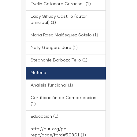
Evelin Catacora Caracholi (1)
Lady Sihuay Castillo (autor
principal) (1)
María Rosa Malásquez Sotelo (1)
Nelly Góngora Jara (1)
Stephanie Barboza Tello (1)
Materia
Análisis funcional (1)
Certificación de Competencias
(1)
Educación (1)
http://purl.org/pe-
repo/ocde/ford#5.03.01 (1)