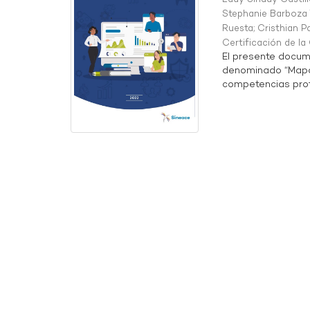
Stephanie Barboza 
Ruesta
;
Cristhian P
Certificación de l
El presente docum
denominado “Mapa 
competencias profe