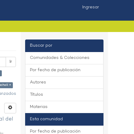
Ingresar
Buscar por
Comunidades & Colecciones
Ir
Por fecha de publicación
Autores
choli ×
vanzados
Títulos
Materias
al del
Esta comunidad
Por fecha de publicación
do
;