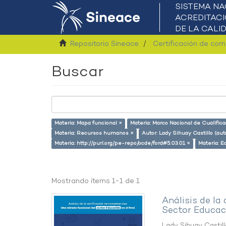
Repositorio Sineace
Certificación de co
Buscar
Materia: Mapa funcional ×
Materia: Marco Nacional de Cualific
Materia: Recursos humanos ×
Autor: Lady Sihuay Castillo (aut
Materia: http://purl.org/pe-repo/ocde/ford#5.03.01 ×
Materia: E
Mostrando ítems 1-1 de 1
Análisis de la
Sector Educaci
Lady Sihuay Castill