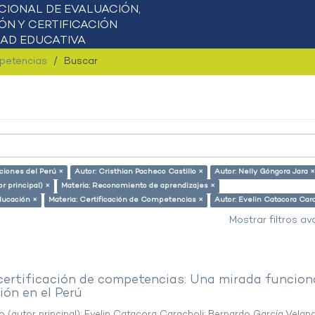
mpetencias
Buscar
aciones del Perú ×
Autor: Cristhian Pacheco Castillo ×
Autor: Nelly Góngora Jara ×
or principal) ×
Materia: Reconomiento de aprendizajes ×
ducación ×
Materia: Certificación de Competencias ×
Autor: Evelin Catacora Cara
Mostrar filtros a
 certificación de competencias: Una mirada funcion
ón en el Perú
o (autor principal)
;
Evelin Catacora Caracholi
;
Bernardo García Velan