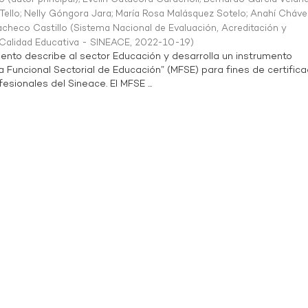
Tello
;
Nelly Góngora Jara
;
María Rosa Malásquez Sotelo
;
Anahí Cháve
acheco Castillo
(
Sistema Nacional de Evaluación, Acreditación y
a Calidad Educativa - SINEACE
,
2022-10-19
)
ento describe al sector Educación y desarrolla un instrumento
Funcional Sectorial de Educación” (MFSE) para fines de certifica
sionales del Sineace. El MFSE ...