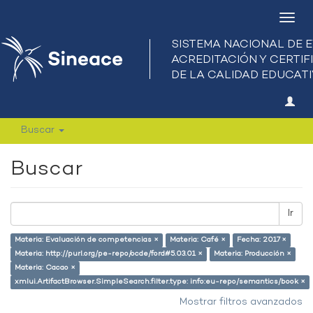
Camb
nave
Buscar
Buscar
Ir
Materia: Evaluación de competencias ×
Materia: Café ×
Fecha: 2017 ×
Materia: http://purl.org/pe-repo/ocde/ford#5.03.01 ×
Materia: Producción ×
Materia: Cacao ×
xmlui.ArtifactBrowser.SimpleSearch.filter.type: info:eu-repo/semantics/book ×
Mostrar filtros avanzados