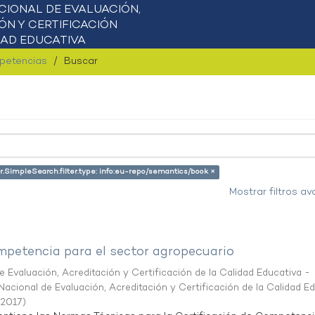
mpetencias
Buscar
r.SimpleSearch.filter.type: info:eu-repo/semantics/book ×
Mostrar filtros a
petencia para el sector agropecuario
 Evaluación, Acreditación y Certificación de la Calidad Educativa -
acional de Evaluación, Acreditación y Certificación de la Calidad E
/2017
)