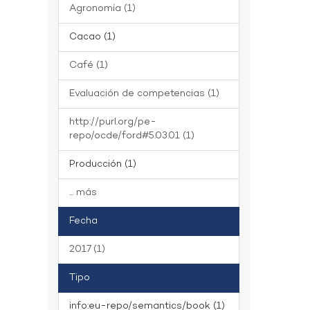
Agronomía (1)
Cacao (1)
Café (1)
Evaluación de competencias (1)
http://purl.org/pe-
repo/ocde/ford#5.03.01 (1)
Producción (1)
... más
Fecha
2017 (1)
Tipo
info:eu-repo/semantics/book (1)