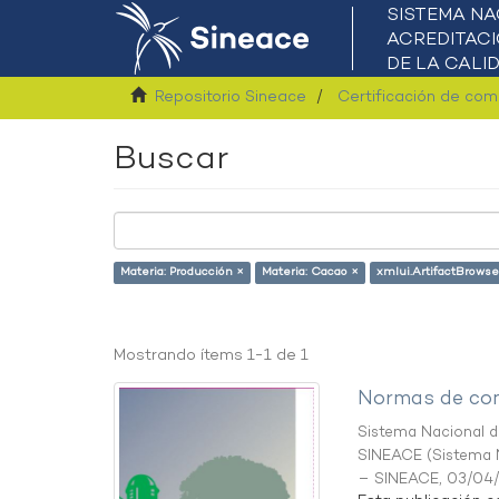
Repositorio Sineace
Certificación de co
Buscar
Materia: Producción ×
Materia: Cacao ×
xmlui.ArtifactBrowse
Mostrando ítems 1-1 de 1
Normas de com
Sistema Nacional de
SINEACE
(
Sistema N
– SINEACE
,
03/04