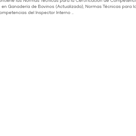
contiene las Normas Técnicas para la Certificación de Competenci
al en Ganadería de Bovinos (Actualizada), Normas Técnicas para l
ompetencias del Inspector Interno ...